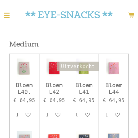
Ga
** EYE-SNACKS **
direct
naar
de
hoofdinhoud
Medium
Uitverkocht
Bloem
Bloem
Bloem
Bloem
L40.
L42
L41
L44
€ 64,95
€ 64,95
€ 64,95
€ 64,95
In winkelwagen
In winkelwagen
Uitverkocht
In winkelw