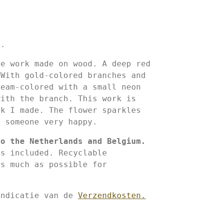
m.
ue work made on wood. A deep red
 With gold-colored branches and
ream-colored with a small neon
with the branch. This work is
rk I made. The flower sparkles
e someone very happy.
to the Netherlands and Belgium.
is included. Recyclable
as much as possible for
indicatie van de
Verzendkosten.