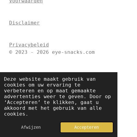
Voorwaarden
a
b
e
g
o
r
r
o
e
a
k
s
Disclaimer
m
t
Privacybeleid
© 2023 - 2026 eye-snacks.com
Deze website maakt gebruik van
cookies om uw ervaring te
verbeteren en op maat gemaakte
advertenties weer te geven. Door op
‘Accepteren’ te klikken, gaat u
akkoord met het gebruik van alle
cookies.
Afwijzen
Accepteren