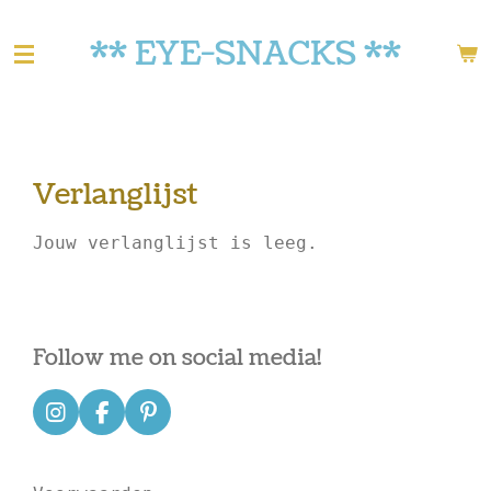
Ga
** EYE-SNACKS **
direct
naar
de
hoofdinhoud
Verlanglijst
Jouw verlanglijst is leeg.
Follow me on social media!
I
F
P
n
a
i
s
c
n
t
e
t