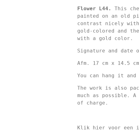
Flower L44.
This che
painted on an old p
contrast nicely wit
gold-colored and th
with a gold color.
Signature and date 
Afm. 17 cm x 14.5 c
You can hang it and
The work is also pa
much as possible. A
of charge.
Klik hier voor een 