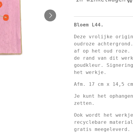
Bloem L44.
Deze vrolijke origi
oudroze achtergrond
af op het oud roze.
de rand van dit wer
goudkleur. Signerin
het werkje.
Afm. 17 cm x 14,5 c
Je kunt het ophange
zetten.
Ook wordt het werkj
recyclebare materia
gratis meegeleverd.