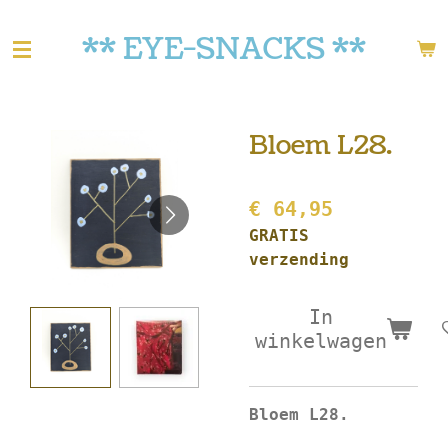
Ga
** EYE-SNACKS **
direct
naar
de
hoofdinhoud
Bloem L28.
€ 64,95
GRATIS
verzending
In
winkelwagen
Bloem L28.