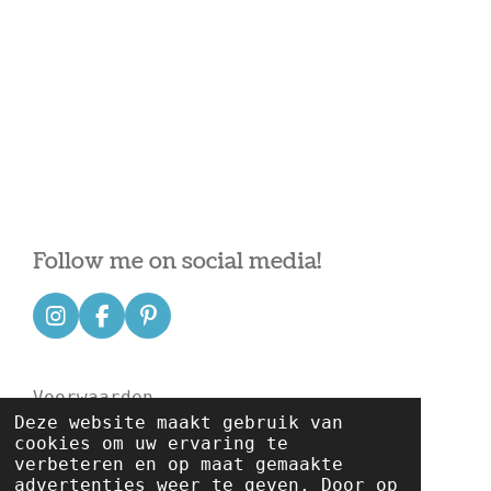
Follow me on social media!
I
F
P
n
a
i
s
c
n
t
e
t
Voorwaarden
a
b
e
Deze website maakt gebruik van
g
o
r
cookies om uw ervaring te
r
o
e
verbeteren en op maat gemaakte
a
k
s
Disclaimer
advertenties weer te geven. Door op