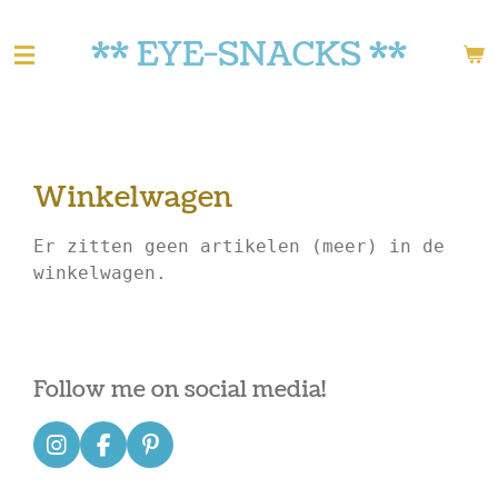
Ga
** EYE-SNACKS **
direct
naar
de
hoofdinhoud
Winkelwagen
Er zitten geen artikelen (meer) in de
winkelwagen.
Follow me on social media!
I
F
P
n
a
i
s
c
n