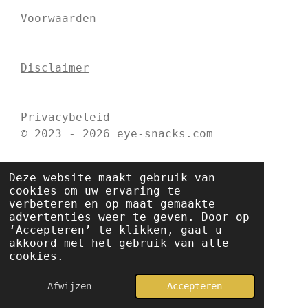
t
e
t
Voorwaarden
a
b
e
g
o
r
r
o
e
a
k
s
Disclaimer
m
t
Privacybeleid
© 2023 - 2026 eye-snacks.com
Deze website maakt gebruik van
cookies om uw ervaring te
verbeteren en op maat gemaakte
advertenties weer te geven. Door op
‘Accepteren’ te klikken, gaat u
akkoord met het gebruik van alle
cookies.
Afwijzen
Accepteren