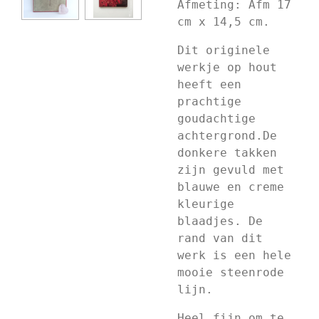
Afmeting: Afm 17
cm x 14,5 cm.
Dit originele
werkje op hout
heeft een
prachtige
goudachtige
achtergrond.De
donkere takken
zijn gevuld met
blauwe en creme
kleurige
blaadjes. De
rand van dit
werk is een hele
mooie steenrode
lijn.
Heel fijn om te