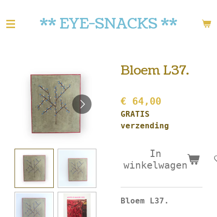
Ga
** EYE-SNACKS **
direct
naar
de
hoofdinhoud
Bloem L37.
€ 64,00
GRATIS
verzending
In
winkelwagen
Bloem L37.