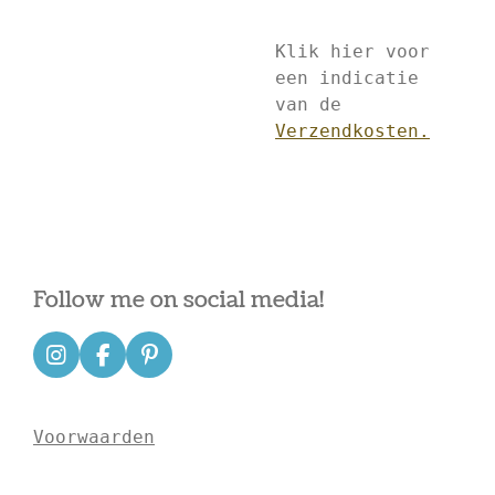
Klik hier voor
een indicatie
van de
Verzendkosten.
Follow me on social media!
I
F
P
n
a
i
s
c
n
t
e
t
Voorwaarden
a
b
e
g
o
r
r
o
e