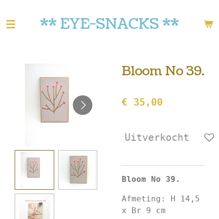
Ga
** EYE-SNACKS **
direct
naar
de
hoofdinhoud
Bloom No 39.
€ 35,00
Uitverkocht
Bloom No 39.
Afmeting:
H 14,5
x Br 9 cm