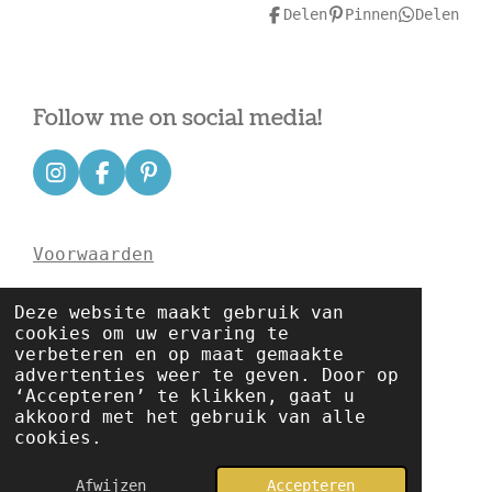
Delen
Pinnen
Delen
Follow me on social media!
I
F
P
n
a
i
s
c
n
t
e
t
Voorwaarden
a
b
e
g
o
r
r
o
e
Deze website maakt gebruik van
a
k
s
Disclaimer
cookies om uw ervaring te
m
t
verbeteren en op maat gemaakte
advertenties weer te geven. Door op
‘Accepteren’ te klikken, gaat u
Privacybeleid
akkoord met het gebruik van alle
cookies.
© 2023 - 2026 eye-snacks.com
Afwijzen
Accepteren