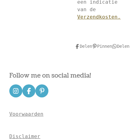
een indicatie
van de
Verzendkosten.
Delen
Pinnen
Delen
Follow me on social media!
I
F
P
n
a
i
s
c
n
t
e
t
Voorwaarden
a
b
e
g
o
r
r
o
e
a
k
s
Disclaimer