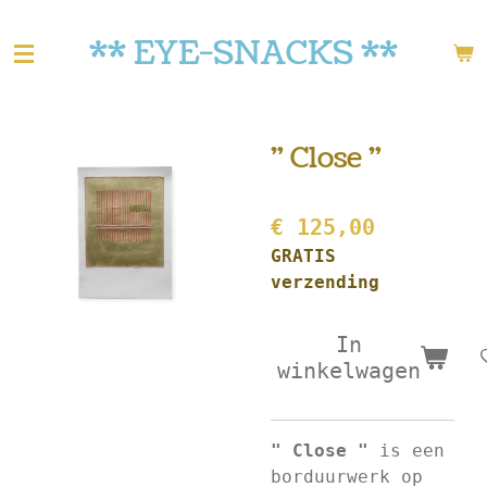
Ga
** EYE-SNACKS **
direct
naar
de
hoofdinhoud
" Close "
€ 125,00
GRATIS
verzending
In
winkelwagen
" Close "
is een
borduurwerk op